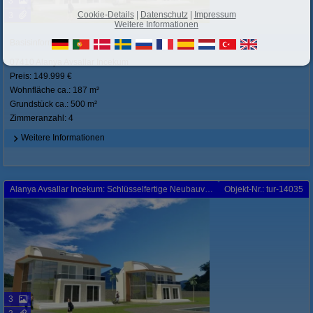
3
Cookie-Details
|
Datenschutz
|
Impressum
3
Weitere Informationen
Basisinformationen
07410 Alanya Avsallar Incekum
Preis: 149.999 €
Wohnfläche ca.: 187 m²
Grundstück ca.: 500 m²
Zimmeranzahl: 4
Weitere Informationen
Alanya Avsallar Incekum: Schlüsselfertige Neubauvilla mit Super-Ausstattung und Pool inkl.
Objekt-Nr.: tur-14035
3