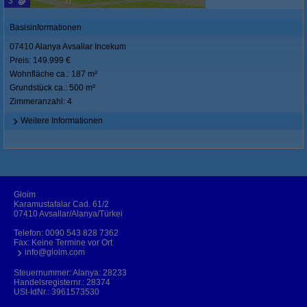
3
Basisinformationen
07410 Alanya Avsallar Incekum
Preis: 149.999 €
Wohnfläche ca.: 187 m²
Grundstück ca.: 500 m²
Zimmeranzahl: 4
Weitere Informationen
Gloim
Karamustafalar Cad. 61/2
07410 Avsallar/Alanya/Türkei
Telefon:
0090 543 828 7362
Fax: Keine Termine vor Ort
info@gloim.com
Steuernummer: Alanya: 28233
Handelsregisternr.: 28374
USt-IdNr.: 3961573530