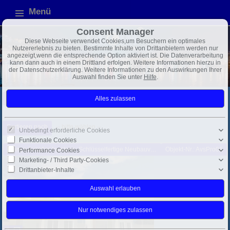
Menü
Consent Manager
Diese Webseite verwendet Cookies,um Besuchern ein optimales
Nutzererlebnis zu bieten. Bestimmte Inhalte von Drittanbietern werden nur
angezeigt,wenn die entsprechende Option aktiviert ist. Die Datenverarbeitung
kann dann auch in einem Drittland erfolgen. Weitere Informationen hierzu in
der Datenschutzerklärung. Weitere Informationen zu den Auswirkungen Ihrer
Auswahl finden Sie unter
Hilfe
.
Türkei
Adrasan / Kumluca
2 Objekte gefunden
Sortieren nach
-- bitte wählen --
Unbedingt erforderliche Cookies
Funktionale Cookies
Alanya Avsallar Incekum: Schlüsselfertige Neubauvilla mit Super-Ausstattung und Pool inkl.
Objekt-Nr.: AvsPro01
Performance Cookies
Marketing- / Third Party-Cookies
Drittanbieter-Inhalte