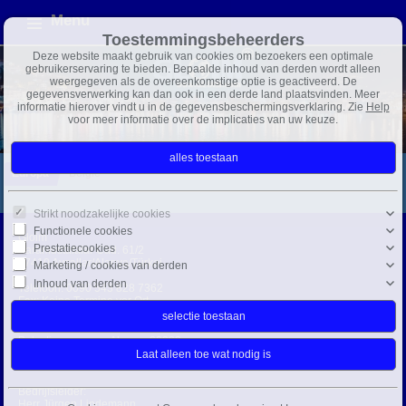
Menu
Toestemmingsbeheerders
Deze website maakt gebruik van cookies om bezoekers een optimale
gebruikerservaring te bieden. Bepaalde inhoud van derden wordt alleen
weergegeven als de overeenkomstige optie is geactiveerd. De
gegevensverwerking kan dan ook in een derde land plaatsvinden. Meer
informatie hierover vindt u in de gegevensbeschermingsverklaring. Zie
Help
voor meer informatie over de implicaties van uw keuze.
Europa
België
Strikt noodzakelijke cookies
Functionele cookies
Gloim
Prestatiecookies
Karamustafalar Cad. 61/2
07410 Avsallar/Alanya/Türkei
Marketing / cookies van derden
Inhoud van derden
Telefoon:
0090 543 828 7362
Fax: Keine Termine vor Ort
info@gloim.com
Belastingnummer: Alanya: 28233
Nummer KvK.: 28374
BTW-nr: 3961573530
Bedrijfsleider:
Herr Jürgen Lindemann