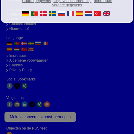
Cookie gegevens
|
Gegevensbescherming
|
Impressum
Verdere gegevens
Startpagina
Objecten Zoeken
Nieuwste Objecten
Contactformulier
Nieuwsbrief
Language:
Impressum
Algemene voorwaarden
Cookies
Privacy Policy
Social Bookmarks:
Volg ons op:
Makelaarsovereenkomst herroepen
Objecten op de RSS feed: