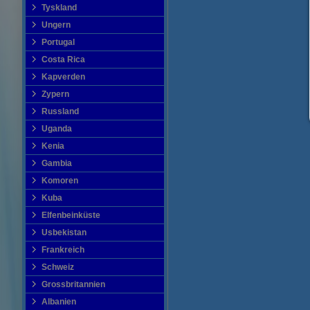
Tyskland
Ungern
Portugal
Costa Rica
Kapverden
Zypern
Russland
Uganda
Kenia
Gambia
Komoren
Kuba
Elfenbeinküste
Usbekistan
Frankreich
Schweiz
Grossbritannien
Albanien