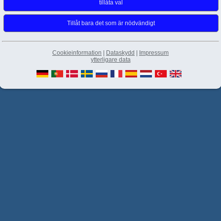
Cookieinformation
|
Dataskydd
|
Impressum
ytterligare data