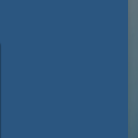
Samtyckeshanterare
HJÄLP
För att fortsätta måste du välja en cookie. Nedan hittar du en förklarin
olika alternativen och deras betydelse.
tillåta allt:
Alla kakor som spårnings- och analyscookies och innehåll från tredje
tillåta val:
Endast innehåll från tredje part eller de typer av cookies som du har ma
kryssrutorna är tillåtna.
Tillåt bara det som är nödvändigt:
Endast tekniskt nödvändiga cookies är tillåtna och inget innehåll från tre
Du kan ändra din cookie-inställning här när som helst:
Cookieinformation
|
Dataskydd
|
Impressum