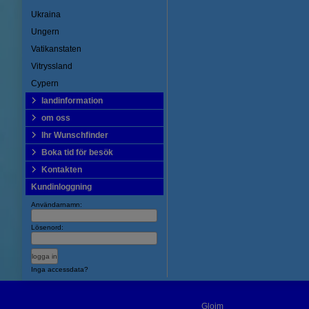
Ukraina
Ungern
Vatikanstaten
Vitryssland
Cypern
landinformation
om oss
Ihr Wunschfinder
Boka tid för besök
Kontakten
Kundinloggning
Användarnamn:
Lösenord:
Inga accessdata?
Gloim