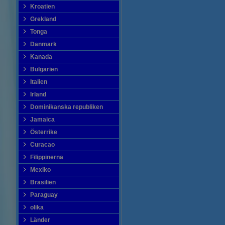
Kroatien
Grekland
Tonga
Danmark
Kanada
Bulgarien
Italien
Irland
Dominikanska republiken
Jamaica
Österrike
Curacao
Filippinerna
Mexiko
Brasilien
Paraguay
olika
Länder