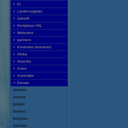
KI
Länderratgeber
Zukunft
Fertighaus XXL
Webcams
partners
Kostenlos inserieren
Afrika
Amerika
Asien
Australien
Europa
Albanien
Andorra
Belgien
Bosnien
Bulgarien
Danmark