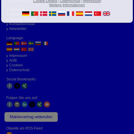
Cookie-Details
|
Datenschutz
|
Impressum
Weitere Informationen
Startseite
Objekt Suche
Neueste Objekte
Kontaktformular
Newsletter
Language:
Impressum
AGB
Cookies
Datenschutz
Social Bookmarks:
Folgen Sie uns auf:
Maklervertrag widerrufen
Objekte als RSS-Feed: