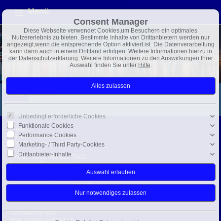
Menü
Consent Manager
Diese Webseite verwendet Cookies,um Besuchern ein optimales
Nutzererlebnis zu bieten. Bestimmte Inhalte von Drittanbietern werden nur
angezeigt,wenn die entsprechende Option aktiviert ist. Die Datenverarbeitung
kann dann auch in einem Drittland erfolgen. Weitere Informationen hierzu in
der Datenschutzerklärung. Weitere Informationen zu den Auswirkungen Ihrer
Auswahl finden Sie unter
Hilfe
.
Afrika
Ghana
Unbedingt erforderliche Cookies
Funktionale Cookies
Gloim
Performance Cookies
Karamustafalar Cad. 61/2
07410 Avsallar/Alanya/Türkei
Marketing- / Third Party-Cookies
Drittanbieter-Inhalte
Telefon:
0090 543 828 7362
Fax: Keine Termine vor Ort
info@gloim.com
Steuernummer: Alanya: 28233
Handelsregisternr.: 28374
USt-IdNr.: 3961573530
Geschäftsinhaber:
Herr Jürgen Lindemann