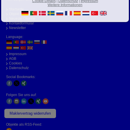
Cookie-Details
|
Datenschutz
|
Impressum
Weitere Informationen
Startseite
Objekt Suche
Neueste Objekte
Kontaktformular
Newsletter
Language:
Impressum
AGB
Cookies
Datenschutz
Social Bookmarks:
Folgen Sie uns auf:
Maklervertrag widerrufen
Objekte als RSS-Feed: