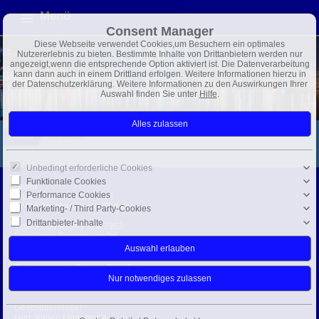
Menü
Consent Manager
Diese Webseite verwendet Cookies,um Besuchern ein optimales
Nutzererlebnis zu bieten. Bestimmte Inhalte von Drittanbietern werden nur
angezeigt,wenn die entsprechende Option aktiviert ist. Die Datenverarbeitung
kann dann auch in einem Drittland erfolgen. Weitere Informationen hierzu in
der Datenschutzerklärung. Weitere Informationen zu den Auswirkungen Ihrer
Auswahl finden Sie unter
Hilfe
.
Asien
Myanmar
Unbedingt erforderliche Cookies
Funktionale Cookies
Gloim
Performance Cookies
Karamustafalar Cad. 61/2
07410 Avsallar/Alanya/Türkei
Marketing- / Third Party-Cookies
Drittanbieter-Inhalte
Telefon:
0090 543 828 7362
Fax: Keine Termine vor Ort
info@gloim.com
Steuernummer: Alanya: 28233
Handelsregisternr.: 28374
USt-IdNr.: 3961573530
Geschäftsinhaber:
Herr Jürgen Lindemann