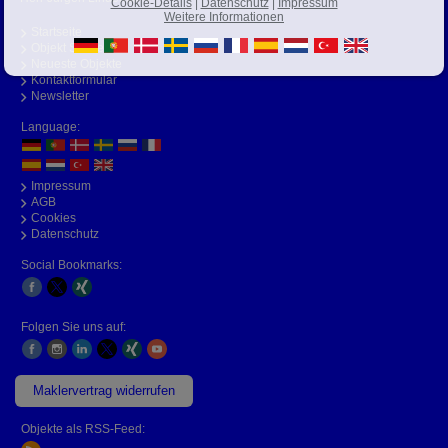
Cookie-Details
|
Datenschutz
|
Impressum
Weitere Informationen
Startseite
Objekt Suche
Neueste Objekte
Kontaktformular
Newsletter
Language:
Impressum
AGB
Cookies
Datenschutz
Social Bookmarks:
Folgen Sie uns auf:
Maklervertrag widerrufen
Objekte als RSS-Feed: