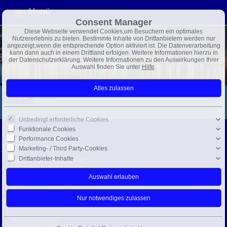
Menü
Consent Manager
Diese Webseite verwendet Cookies,um Besuchern ein optimales
Nutzererlebnis zu bieten. Bestimmte Inhalte von Drittanbietern werden nur
angezeigt,wenn die entsprechende Option aktiviert ist. Die Datenverarbeitung
kann dann auch in einem Drittland erfolgen. Weitere Informationen hierzu in
der Datenschutzerklärung. Weitere Informationen zu den Auswirkungen Ihrer
Auswahl finden Sie unter
Hilfe
.
Europa
Spanien
Unbedingt erforderliche Cookies
Funktionale Cookies
Gloim
Performance Cookies
Karamustafalar Cad. 61/2
07410 Avsallar/Alanya/Türkei
Marketing- / Third Party-Cookies
Drittanbieter-Inhalte
Telefon:
0090 543 828 7362
Fax: Keine Termine vor Ort
info@gloim.com
Steuernummer: Alanya: 28233
Handelsregisternr.: 28374
USt-IdNr.: 3961573530
Geschäftsinhaber:
Herr Jürgen Lindemann