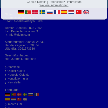
Cookie-Details
|
Datenschutz
|
Impressum
Weitere Informationen
Gloim
Karamustafalar Cad. 61/2
07410 Avsallar/Alanya/Türkei
Telefon:
0090 543 828 7362
Fax: Keine Termine vor Ort
info@gloim.com
Steuernummer: Alanya: 28233
Handelsregisternr.: 28374
USt-IdNr.: 3961573530
Geschäftsinhaber:
Herr Jürgen Lindemann
Startseite
Objekt Suche
Neueste Objekte
Kontaktformular
Newsletter
Language:
Impressum