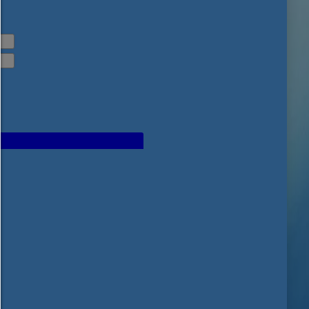
HILFE
Um fortfahren zu können,müssen Sie eine Cookie-Auswahl treffen. Nac
erhalten Sie eine Erläuterung der verschiedenen Optionen und ihrer B
Alles zulassen:
Jedes Cookie wie z.B. Tracking- und Analytische-Cookies sowie Drittan
Inhalte.
Auswahl erlauben:
Es werden nur Drittanbieter-Inhalte oder die Cookie-Arten zugelassen d
den Checkboxen angehakt haben.
Nur notwendiges zulassen:
Es werden nur die technisch notwendigen Cookies zugelassen und 
Drittanbieter-Inhalte.
Sie können Ihre Cookie-Einstellung jederzeit hier ändern:
Cookie-Details
|
Datenschutz
|
Impressum
zurück