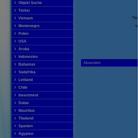
Objekt Suche
Türkei
*N
Vietnam
Montenegro
*
Polen
USA
Aruba
Indonesien
Absenden
Bahamas
Südafrika
Lettland
Chile
Investment
Dubai
Mauritius
Thailand
Spanien
Ägypten