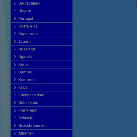
Deutschland
Ungarn
Portugal
Costa Rica
Kapverden
Zypern
Russland
Uganda
Kenia
Gambia
Komoren
Kuba
Elfenbeinküste
Usbekistan
Frankreich
Schweiz
Grossbritannien
Albanien