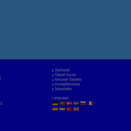
Startseite
Objekt Suche
i
Neueste Objekte
Kontaktformular
Newsletter
Language:
33