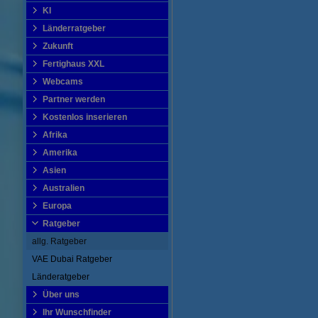
KI
Länderratgeber
Zukunft
Fertighaus XXL
Webcams
Partner werden
Kostenlos inserieren
Afrika
Amerika
Asien
Australien
Europa
Ratgeber
allg. Ratgeber
VAE Dubai Ratgeber
Länderatgeber
Über uns
Ihr Wunschfinder