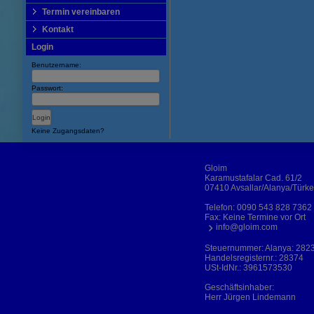
Termin vereinbaren
Kontakt
Login
Benutzername:
Passwort:
Keine Zugangsdaten?
Gloim
Karamustafalar Cad. 61/2
07410 Avsallar/Alanya/Türke
Telefon:
0090 543 828 7362
Fax: Keine Termine vor Ort
info@gloim.com
Steuernummer: Alanya: 282
Handelsregisternr.: 28374
USt-IdNr.: 3961573530
Geschäftsinhaber:
Herr Jürgen Lindemann