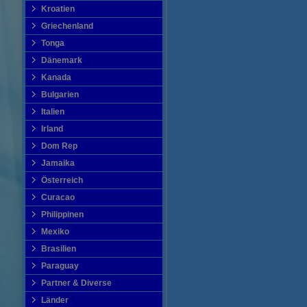
Kroatien
Griechenland
Tonga
Dänemark
Kanada
Bulgarien
Italien
Irland
Dom Rep
Jamaika
Österreich
Curacao
Philippinen
Mexiko
Brasilien
Paraguay
Partner & Diverse
Länder