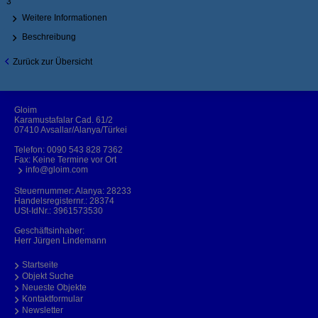
3
Weitere Informationen
Beschreibung
Zurück zur Übersicht
Gloim
Karamustafalar Cad. 61/2
07410 Avsallar/Alanya/Türkei
Telefon:
0090 543 828 7362
Fax: Keine Termine vor Ort
info@gloim.com
Steuernummer: Alanya: 28233
Handelsregisternr.: 28374
USt-IdNr.: 3961573530
Geschäftsinhaber:
Herr Jürgen Lindemann
Startseite
Objekt Suche
Neueste Objekte
Kontaktformular
Newsletter