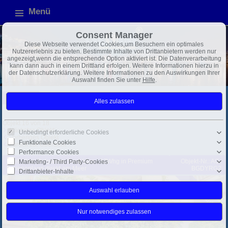
Menü
Consent Manager
Diese Webseite verwendet Cookies,um Besuchern ein optimales
Nutzererlebnis zu bieten. Bestimmte Inhalte von Drittanbietern werden nur
angezeigt,wenn die entsprechende Option aktiviert ist. Die Datenverarbeitung
kann dann auch in einem Drittland erfolgen. Weitere Informationen hierzu in
der Datenschutzerklärung. Weitere Informationen zu den Auswirkungen Ihrer
Auswahl finden Sie unter
Hilfe
.
Bulgarien
Varna
Exposé
Objekt 16 von 18
Nächstes Objekt
Unbedingt erforderliche Cookies
Vorheriges Objekt
Funktionale Cookies
Zurück zur Übersicht
Performance Cookies
Sveti Vlas: Bulgarien, Sveti Vlas - 3ZWhg in Premium
Objekt-Nr.: AG-
Marketing- / Third Party-Cookies
Ferienanlage direkt am Meer
BGDYRG2
Drittanbieter-Inhalte
zu verkaufen