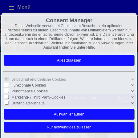
Menü
Consent Manager
Diese Webseite verwendet Cookies,um Besuchern ein optimales
Nutzererlebnis zu bieten. Bestimmte Inhalte von Drittanbietern werden nur
angezeigt,wenn die entsprechende Option aktiviert ist. Die Datenverarbeitung
kann dann auch in einem Drittland erfolgen. Weitere Informationen hierzu in
der Datenschutzerklärung. Weitere Informationen zu den Auswirkungen Ihrer
Auswahl finden Sie unter
Hilfe
.
Türkei
Alanya
Exposé
Objekt 337 von 524
Nächstes Objekt
Unbedingt erforderliche Cookies
Vorheriges Objekt
Funktionale Cookies
Zurück zur Übersicht
Performance Cookies
Marketing- / Third Party-Cookies
Kestel: Türkei, Alanya, Kestel. Ihre 3 Zi. Traumwohnung,
Objekt-Nr.:
direkt am Meer, 1048
ADM1048
Drittanbieter-Inhalte