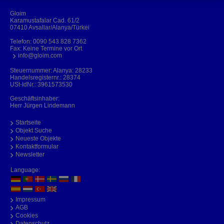
Gloim
Karamustafalar Cad. 61/2
07410 Avsallar/Alanya/Türkei
Telefon:
0090 543 828 7362
Fax: Keine Termine vor Ort
info@gloim.com
Steuernummer: Alanya: 28233
Handelsregisternr.: 28374
USt-IdNr.: 3961573530
Geschäftsinhaber:
Herr Jürgen Lindemann
Startseite
Objekt Suche
Neueste Objekte
Kontaktformular
Newsletter
Language:
Impressum
AGB
Cookies
Datenschutz