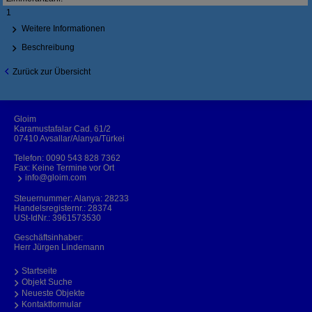
1
Weitere Informationen
Beschreibung
Zurück zur Übersicht
Gloim
Karamustafalar Cad. 61/2
07410 Avsallar/Alanya/Türkei
Telefon:
0090 543 828 7362
Fax: Keine Termine vor Ort
info@gloim.com
Steuernummer: Alanya: 28233
Handelsregisternr.: 28374
USt-IdNr.: 3961573530
Geschäftsinhaber:
Herr Jürgen Lindemann
Startseite
Objekt Suche
Neueste Objekte
Kontaktformular