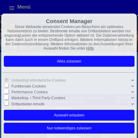
Menü
Consent Manager
Diese Webseite verwendet Cookies,um Besuchern ein optimales
Nutzererlebnis zu bieten. Bestimmte Inhalte von Drittanbietern werden nur
angezeigt,wenn die entsprechende Option aktiviert ist. Die Datenverarbeitung
kann dann auch in einem Drittland erfolgen. Weitere Informationen hierzu in
der Datenschutzerklärung. Weitere Informationen zu den Auswirkungen Ihrer
Auswahl finden Sie unter
Hilfe
.
Türkei
Alanya
Exposé
Objekt 375 von 524
Nächstes Objekt
Unbedingt erforderliche Cookies
Vorheriges Objekt
Funktionale Cookies
Zurück zur Übersicht
Performance Cookies
Mahmutlar: Möblierte Studio-Wohnung in Alanya Mahmutlar
Objekt-Nr.:
Marketing- / Third Party-Cookies
zu verkaufen | Neubau 2024 | Perfekte Investition!
TMT-NT818
Drittanbieter-Inhalte