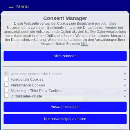
Menü
Consent Manager
Diese Webseite verwendet Cookies,um Besuchern ein optimales
Nutzererlebnis zu bieten. Bestimmte Inhalte von Drittanbietern werden nur
angezeigt,wenn die entsprechende Option aktiviert ist. Die Datenverarbeitung
kann dann auch in einem Drittland erfolgen. Weitere Informationen hierzu in
der Datenschutzerklärung. Weitere Informationen zu den Auswirkungen Ihrer
Auswahl finden Sie unter
Hilfe
.
Griechenland
Mittelmeer
Exposé
Objekt 25 von 641
Unbedingt erforderliche Cookies
Nächstes Objekt
Vorheriges Objekt
Funktionale Cookies
Zurück zur Übersicht
Performance Cookies
Marketing- / Third Party-Cookies
Süd-Kreta-Kreta: Villa Ariadne in Pitsidia, Suedkreta
Objekt-Nr.: 125
Drittanbieter-Inhalte