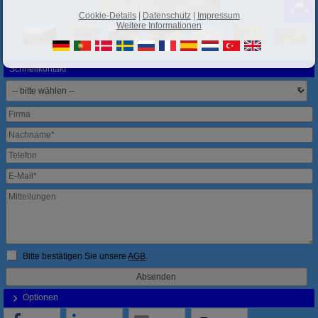
Cookie-Details
|
Datenschutz
|
Impressum
Weitere Informationen
Schnellkontakt
Bitte bestätigen Sie unsere
AGB
.
Optionen