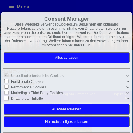
Menü
Consent Manager
Diese Webseite verwendet Cookies,um Besuchern ein optimales
Nutzererlebnis zu bieten. Bestimmte Inhalte von Drittanbietern werden nur
angezeigt,wenn die entsprechende Option aktiviert ist. Die Datenverarbeitung
kann dann auch in einem Drittland erfolgen. Weitere Informationen hierzu in
der Datenschutzerklärung. Weitere Informationen zu den Auswirkungen Ihrer
Auswahl finden Sie unter
Hilfe
.
Griechenland
Mittelmeer
Exposé
Objekt 72 von 641
Unbedingt erforderliche Cookies
Nächstes Objekt
Vorheriges Objekt
Funktionale Cookies
Zurück zur Übersicht
Performance Cookies
Marketing- / Third Party-Cookies
Süd-Kreta-Kreta: Grundstueck am Hang am Ortsrand von
Objekt-Nr.:
Kousses
162
Drittanbieter-Inhalte