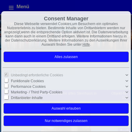
Menü
Consent Manager
Diese Webseite verwendet Cookies,um Besuchern ein optimales
Nutzererlebnis zu bieten. Bestimmte Inhalte von Drittanbietern werden nur
angezeigt,wenn die entsprechende Option aktiviert ist. Die Datenverarbeitung
kann dann auch in einem Drittland erfolgen. Weitere Informationen hierzu in
der Datenschutzerklärung. Weitere Informationen zu den Auswirkungen Ihrer
Auswahl finden Sie unter
Hilfe
.
Griechenland
Mittelmeer
Exposé
Objekt 78 von 641
Unbedingt erforderliche Cookies
Nächstes Objekt
Vorheriges Objekt
Funktionale Cookies
Zurück zur Übersicht
Performance Cookies
Marketing- / Third Party-Cookies
Zentral-Kreta: Teilrenoviertes 500 Jahre altes Steinhaus in
Objekt-Nr.:
Vizari, Suedwestkreta
175
Drittanbieter-Inhalte