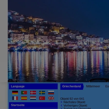
Language
Griechenland
Mittelmeer
Ex
Objekt 92 von 641
Nächstes Objekt
Startseite
Vorheriges Objekt