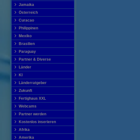
Jamaika
Österreich
Curacao
Philippinen
Mexiko
Brasilien
Paraguay
Partner & Diverse
Länder
KI
Länderratgeber
Zukunft
Fertighaus XXL
Webcams
Partner werden
Kostenlos inserieren
Afrika
Amerika