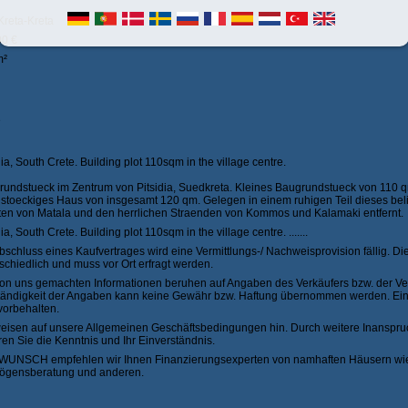
Kreta-Kreta
00 €
m²
e
dia, South Crete. Building plot 110sqm in the village centre.
rundstueck im Zentrum von Pitsidia, Suedkreta. Kleines Baugrundstueck von 110 
 stoeckiges Haus von insgesamt 120 qm. Gelegen in einem ruhigen Teil dieses bel
ten von Matala und den herrlichen Straenden von Kommos und Kalamaki entfernt.
dia, South Crete. Building plot 110sqm in the village centre. .......
bschluss eines Kaufvertrages wird eine Vermittlungs-/ Nachweisprovision fällig. Die
schiedlich und muss vor Ort erfragt werden.
on uns gemachten Informationen beruhen auf Angaben des Verkäufers bzw. der Verk
ständigkeit der Angaben kann keine Gewähr bzw. Haftung übernommen werden. Ein
vorbehalten.
weisen auf unsere Allgemeinen Geschäftsbedingungen hin. Durch weitere Inanspr
ren Sie die Kenntnis und Ihr Einverständnis.
WUNSCH empfehlen wir Ihnen Finanzierungsexperten von namhaften Häusern wi
ögensberatung und anderen.