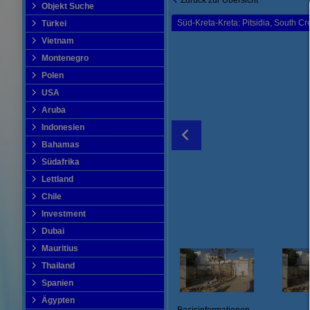
Zurück zur Übersicht
Objekt Suche
Süd-Kreta-Kreta: Pitsidia, South Cr
Türkei
Vietnam
Montenegro
Polen
USA
Aruba
Indonesien
Bahamas
Südafrika
Lettland
Chile
Investment
Dubai
Mauritius
Thailand
Spanien
Ägypten