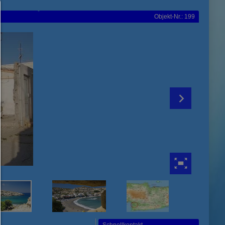
Consent Manager
Objekt-Nr.: 199
HILFE
Um fortfahren zu können,müssen Sie eine Cookie-Auswahl treffen. Nac
erhalten Sie eine Erläuterung der verschiedenen Optionen und ihrer B
Alles zulassen:
Jedes Cookie wie z.B. Tracking- und Analytische-Cookies sowie Drittan
Inhalte.
Auswahl erlauben:
Es werden nur Drittanbieter-Inhalte oder die Cookie-Arten zugelassen d
den Checkboxen angehakt haben.
Nur notwendiges zulassen:
Es werden nur die technisch notwendigen Cookies zugelassen und 
Drittanbieter-Inhalte.
Sie können Ihre Cookie-Einstellung jederzeit hier ändern:
Cookie-Details
|
Datenschutz
|
Impressum
zurück