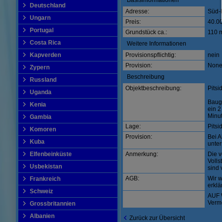
Basisinformationen
Deutschland
Adresse:
Süd-
Ungarn
Preis:
40.0
Portugal
Grundstück ca.:
110 
Costa Rica
Weitere Informationen
Kapverden
Provisionspflichtig:
nein
Provision:
Non
Zypern
Beschreibung
Russland
Objektbeschreibung:
Pitsi
Uganda
Baug
Kenia
ein 2
Minu
Gambia
Lage:
Pitsi
Komoren
Provision:
Bei A
Kuba
unter
Elfenbeinküste
Anmerkung:
Die v
Voll
Usbekistan
sind 
AGB:
Wir 
Frankreich
erklä
Schweiz
AUF 
Verm
Grossbritannien
Albanien
Zurück zur Übersicht