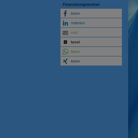
Finanzierungsrechner
teilen
mitteilen
mail
tweet
teilen
teilen