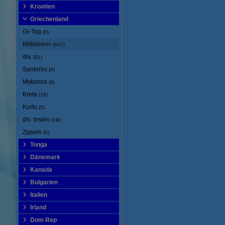
Kroatien
Griechenland
Gr-Top
(0)
Mittelmeer
(641)
div.
(51)
Santorini
(4)
Mykonos
(6)
Kreta
(18)
Korfu
(5)
div. Inseln
(19)
Zypern
(0)
Tonga
Dänemark
Kanada
Bulgarien
Italien
Irland
Dom Rep