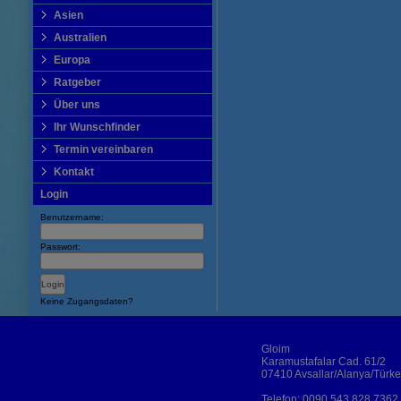
Asien
Australien
Europa
Ratgeber
Über uns
Ihr Wunschfinder
Termin vereinbaren
Kontakt
Login
Benutzername:
Passwort:
Keine Zugangsdaten?
Gloim
Karamustafalar Cad. 61/2
07410 Avsallar/Alanya/Türke
Telefon:
0090 543 828 7362