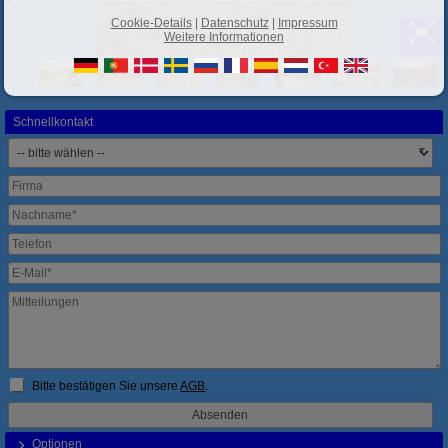
Cookie-Details
|
Datenschutz
|
Impressum
Weitere Informationen
Schnellkontakt
Bitte bestätigen Sie unsere
AGB
.
Optionen