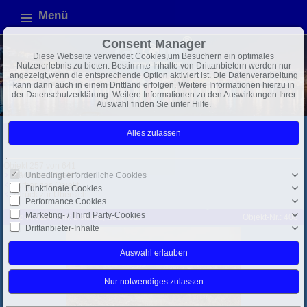
Menü
Consent Manager
Diese Webseite verwendet Cookies,um Besuchern ein optimales
Nutzererlebnis zu bieten. Bestimmte Inhalte von Drittanbietern werden nur
angezeigt,wenn die entsprechende Option aktiviert ist. Die Datenverarbeitung
kann dann auch in einem Drittland erfolgen. Weitere Informationen hierzu in
der Datenschutzerklärung. Weitere Informationen zu den Auswirkungen Ihrer
Auswahl finden Sie unter
Hilfe
.
Griechenland
Mittelmeer
Exposé
Objekt 257 von 641
Unbedingt erforderliche Cookies
Nächstes Objekt
Vorheriges Objekt
Funktionale Cookies
Zurück zur Übersicht
Performance Cookies
Marketing- / Third Party-Cookies
Süd-Kreta-Kreta: Listaros, Südkreta
Objekt-Nr.: 408
Drittanbieter-Inhalte