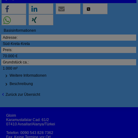
Basisinformationen
Adresse:
Süd-Kreta-Kreta
Preis:
70.000 €
Grundstück ca.:
1.000 m²
Weitere Informationen
Beschreibung
Zurück zur Übersicht
Gloim
Karamustafalar Cad. 61/2
07410 Avsallar/Alanya/Türkei
Telefon:
0090 543 828 7362
Fax: Keine Termine vor Ort