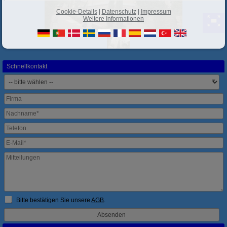
Cookie-Details
|
Datenschutz
|
Impressum
Weitere Informationen
Schnellkontakt
Bitte bestätigen Sie unsere
AGB
.