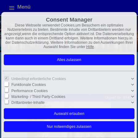
Menü
Consent Manager
Diese Webseite verwendet Cookies,um Besuchern ein optimales
Nutzererlebnis zu bieten. Bestimmte Inhalte von Drittanbietern werden nur
angezeigt,wenn die entsprechende Option aktiviert ist. Die Datenverarbeitung
kann dann auch in einem Drittland erfolgen. Weitere Informationen hierzu in
der Datenschutzerklärung. Weitere Informationen zu den Auswirkungen Ihrer
Auswahl finden Sie unter
Hilfe
.
Griechenland
Mittelmeer
Exposé
Objekt 583 von 641
Unbedingt erforderliche Cookies
Nächstes Objekt
Vorheriges Objekt
Funktionale Cookies
Zurück zur Übersicht
Performance Cookies
Marketing- / Third Party-Cookies
Ekali: Athens North - Ekali (Kifissia)
Objekt-Nr.: 89429
Drittanbieter-Inhalte