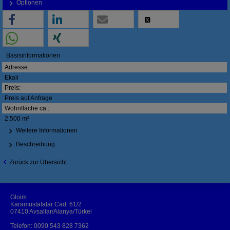
Optionen
Basisinformationen
Adresse:
Ekali
Preis:
Preis auf Anfrage
Wohnfläche ca.:
2.500 m²
Weitere Informationen
Beschreibung
Zurück zur Übersicht
Gloim
Karamustafalar Cad. 61/2
07410 Avsallar/Alanya/Türkei
Telefon:
0090 543 828 7362