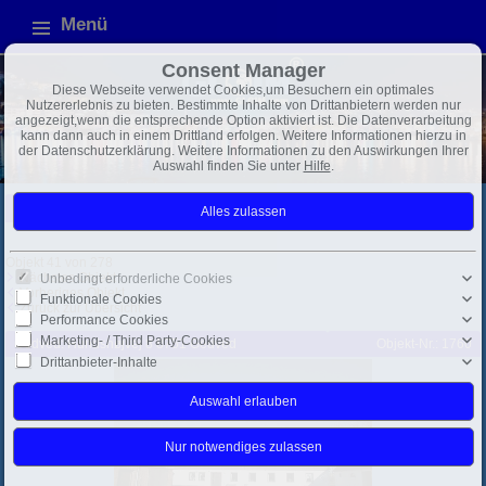
Menü
Consent Manager
Diese Webseite verwendet Cookies,um Besuchern ein optimales
Nutzererlebnis zu bieten. Bestimmte Inhalte von Drittanbietern werden nur
angezeigt,wenn die entsprechende Option aktiviert ist. Die Datenverarbeitung
kann dann auch in einem Drittland erfolgen. Weitere Informationen hierzu in
der Datenschutzerklärung. Weitere Informationen zu den Auswirkungen Ihrer
Auswahl finden Sie unter
Hilfe
.
Dänemark
gesamt
Exposé
Objekt 41 von 278
Nächstes Objekt
Unbedingt erforderliche Cookies
Vorheriges Objekt
Funktionale Cookies
Zurück zur Übersicht
Performance Cookies
Marketing- / Third Party-Cookies
Gedved: Hundshøjvej 8 8751 Gedved
Objekt-Nr.: 1760
Drittanbieter-Inhalte