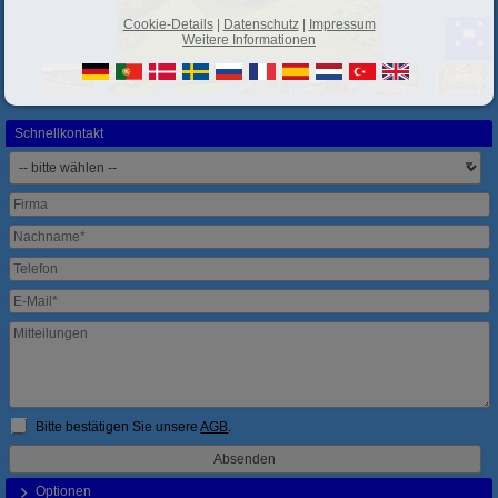
Cookie-Details
|
Datenschutz
|
Impressum
Weitere Informationen
Schnellkontakt
Bitte bestätigen Sie unsere
AGB
.
Optionen