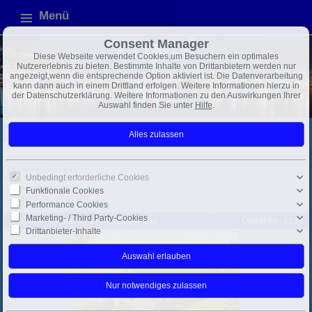
Menü
Consent Manager
Diese Webseite verwendet Cookies,um Besuchern ein optimales
Nutzererlebnis zu bieten. Bestimmte Inhalte von Drittanbietern werden nur
angezeigt,wenn die entsprechende Option aktiviert ist. Die Datenverarbeitung
kann dann auch in einem Drittland erfolgen. Weitere Informationen hierzu in
der Datenschutzerklärung. Weitere Informationen zu den Auswirkungen Ihrer
Auswahl finden Sie unter
Hilfe
.
Dänemark
gesamt
Exposé
Objekt 144 von 278
Unbedingt erforderliche Cookies
Nächstes Objekt
Vorheriges Objekt
Funktionale Cookies
Zurück zur Übersicht
Performance Cookies
Marketing- / Third Party-Cookies
Spentrup: Enghaven 12 8981 Spentrup
Objekt-Nr.: 6131
Drittanbieter-Inhalte