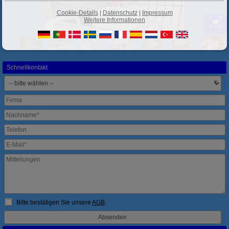
Cookie-Details
|
Datenschutz
|
Impressum
Weitere Informationen
Schnellkontakt
Bitte bestätigen Sie unsere
AGB
.