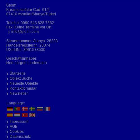
Gloim
Karamustafalar Cad. 61/2
07410 Avsallar/Alanya/Türkei
Telefon:
0090 543 828 7362
Fax: Keine Termine vor Ort
info@gloim.com
Steuernummer: Alanya: 28233
Handelsregisternr.: 28374
USt-IdNr.: 3961573530
Geschäftsinhaber:
Herr Jürgen Lindemann
Startseite
Objekt Suche
Neueste Objekte
Kontaktformular
Newsletter
Language:
Impressum
AGB
Cookies
Datenschutz