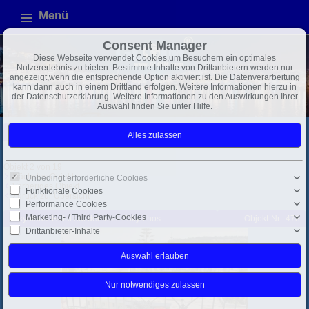
Menü
Consent Manager
Diese Webseite verwendet Cookies,um Besuchern ein optimales
Nutzererlebnis zu bieten. Bestimmte Inhalte von Drittanbietern werden nur
angezeigt,wenn die entsprechende Option aktiviert ist. Die Datenverarbeitung
kann dann auch in einem Drittland erfolgen. Weitere Informationen hierzu in
der Datenschutzerklärung. Weitere Informationen zu den Auswirkungen Ihrer
Auswahl finden Sie unter
Hilfe
.
Griechenland
div. Inseln
Exposé
Objekt 2 von 19
Nächstes Objekt
Unbedingt erforderliche Cookies
Vorheriges Objekt
Funktionale Cookies
Zurück zur Übersicht
Performance Cookies
Marketing- / Third Party-Cookies
Zakynthos: Hotel auf der Insel Zakynthos
Objekt-Nr.: 478
Drittanbieter-Inhalte